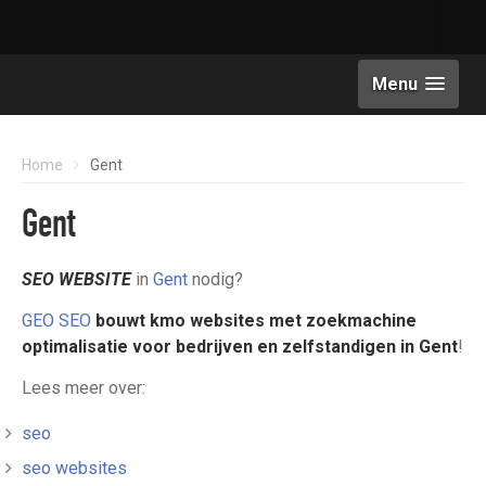
Menu
Home
Gent
Gent
SEO WEBSITE
in
Gent
nodig?
GEO SEO
bouwt kmo websites met zoekmachine
optimalisatie
voor bedrijven en zelfstandigen in Gent
!
Lees meer over:
seo
seo websites